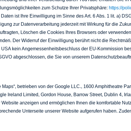
llungsmöglichkeiten zum Schutze Ihrer Privatsphäre:
https://po
aten ist Ihre Einwilligung im Sinne des Art. 6 Abs. 1 lit. a) D
gung zur Datenverarbeitung jederzeit mit Wirkung für die Zukun
ragten, Löschen die Cookies Ihres Browsers oder verwenden de
nden. Der Widerruf der Einwilligung berührt nicht die Rechtmäß
ie USA kein Angemessenheitsbeschluss der EU‑Kommission best
) DSGVO abgeschlossen, die Sie von unserem Datenschutzbeauft
 Maps“, betrieben von der Google LLC., 1600 Amphitheatre Par
e Ireland Limited, Gordon House, Barrow Street, Dublin 4, Irla
der Website anzeigen und ermöglichen Ihnen die komfortable Nu
ntsprechende Unterseite unserer Website aufgerufen haben. Zud