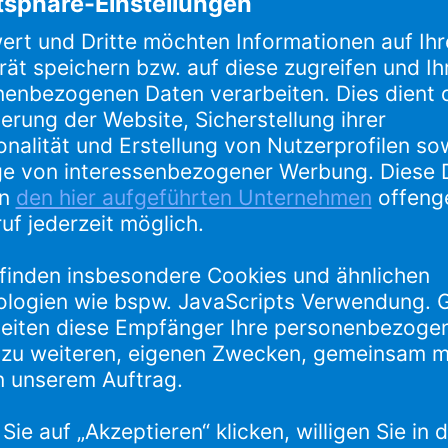
werden personenbezogene Daten erhoben. Welche Daten jeweils
ls gekennzeichnet, insb. durch ein Sternchen (*). In der Regel
 Alle weiteren Angaben sind freiwillig.
speichert. Die im Zusammenhang mit dem Kontaktformular anfa
ung ein, falls gesetzliche Aufbewahrungspflichten bestehen.
genen Daten ist Art. 6 Abs. 1. lit. b) DSGVO, wenn es bei Ihrer
worten, auch wenn diese nicht mit einem Vertrag oder einem po
grundlage ist.
ben
er Webseite an Gewinnspielen, teilzunehmen. Im Rahmen diese
l-Adresse, Name, Anschrift und gegebenenfalls weitere für da
nen persönlichen Angaben werden ausschließlich für die Abwic
e des Gewinns). Im Rahmen des Gewinnspiels werden wir über