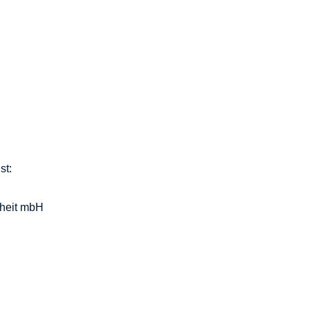
st:
rheit mbH