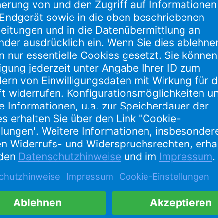
ren. Nach Beendigung unserer Gewinnspiele werden die Daten d
undlage Ihrer Einwilligung im Sinne des Art. 6 Abs. 1 lit. a) DS
r werden Ihre Daten dann löschen. Soweit einer Löschung Aufb
 externer Dienstleister. Diese wurden von uns sorgfältig ausge
 betrieben von der Google LLC., 1600 Amphitheatre Parkway, M
nd Limited, Gordon House, Barrow Street, Dublin 4, Irland („Goo
ot eingebunden, dass die Inhalte, die auf
http://www.youtube.
tragen werden, wenn Sie in die Anzeige von Videos nicht einge
nde Unterseite unserer Website aufgerufen haben. Es werden