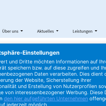
Über uns
Aktuelles
Leistungen
 Mai – jetzt anmelden!
 Partner*innen-Treffen am 07. Mai 2021 ein
. Nutzen Sie die G
t mitzunehmen und sich mit Ihren Kolleginnen und Kollegen aus
ere Informationen erhalten Sie nach der Anmeldung zur Veranst
an