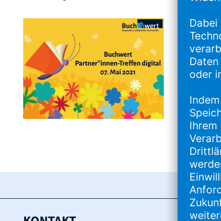
Dieses Pr
16.00 – 
16.15 – 
16.45 –
17.45 – 
18.00 – 
ab 18.45
kommen
Ihr Mic
KONTAKT