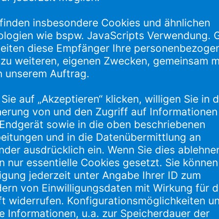
ogramm erwartet Sie:
16.15 Uhr Begrüßung (Michael Rosch, Geschäftsführung Buchwert)
16.45 Uhr Frank Goosen: eine unterhaltsame Zeitreise in die 80er 
 17.45 Uhr Buchwert 2021: Vorstellung des „Handelscockpit“ (ein n
18.00 Uhr Pause
18.45 Uhr Kunden halten und gewinnen in Corona-Zeiten” – Erfolgr
 Uhr Anstoßen und Austausch untereinanderWir freuen uns auf Sie
 Sie zu
Ihrer Anmeldung
.Herzliche Grüße,
hael Rosch und das gesamte Buchwert-Team
WIR SIND BUCHWERT